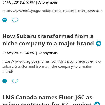
01 May 2018 2:00 PM
|
Anonymous
http://www.mofa.go.jp/mofaj/press/release/press4_005948.ht
How Subaru transformed from a
niche company to a major brand
01 May 2018 2:00 PM
|
Anonymous
https://www.theglobeandmail.com/drive/culture/article-how-
subaru-transformed-from-a-niche-company-to-a-major-
brand/
LNG Canada names Fluor-JGC as
prime contractor for B.C. project