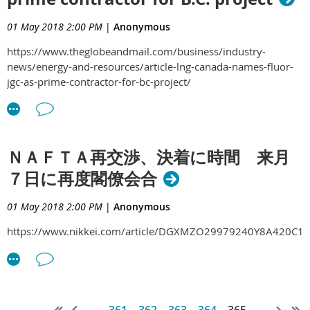
01 May 2018 2:00 PM
|
Anonymous
https://www.theglobeandmail.com/business/industry-
news/energy-and-resources/article-lng-canada-names-fluor-
jgc-as-prime-contractor-for-bc-project/
ＮＡＦＴＡ再交渉、決着に時間 来月
７日に再度閣僚会合
01 May 2018 2:00 PM
|
Anonymous
https://www.nikkei.com/article/DGXMZO29979240Y8A420C1
...
361
362
363
364
365
...