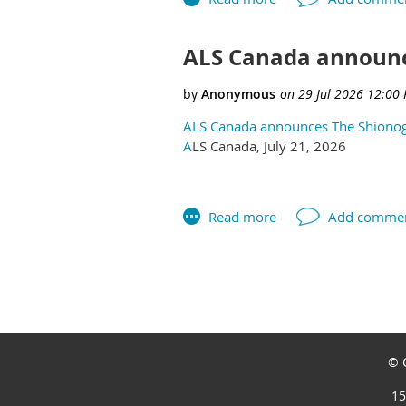
ALS Canada announce
ALS Canada announces The Shionog
A
LS Canada, July 21, 2026
Next >
Last >>
© C
15