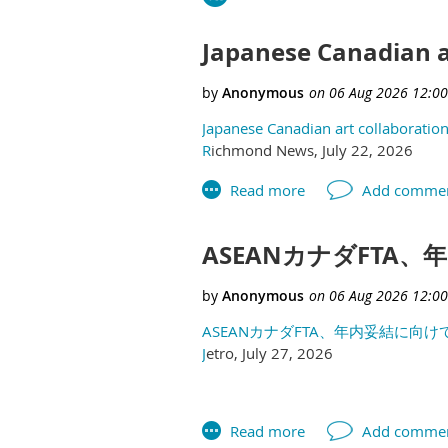
Japanese Canadian a
Japanese Canadian art collaborati
R
ichmond News, July 22, 2026
ASEANカナダFTA
ASEANカナダFTA、年内妥結に向
J
etro, July 27, 2026