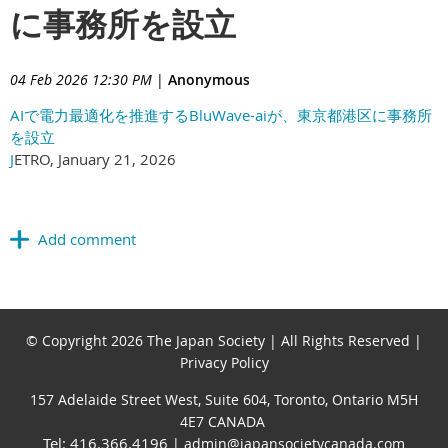
に事務所を設立
04 Feb 2026 12:30 PM
|
Anonymous
AIで電力最適化を推進するBluWave-aiが、東京都港区に事務所
を設立
J
ETRO, January 21, 2026
© Copyright 2026 The Japan Society | All Rights Reserved |
Privacy Policy
157 Adelaide Street West, Suite 604, Toronto, Ontario M5H
4E7 CANADA
Tel: 416.366.4196
| admin@japansocietycanada.com