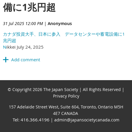
備に1兆円超
31 Jul 2025 12:00 PM
|
Anonymous
カナダ投資大手、日本に参入 データセンターや蓄電設備に1
兆円超
N
ikkei July 24, 2025
© Copyright 2026 The Japan Society | All Rights Reserved |
Privacy Policy
157 Adelaide Street West, Suite 604, Toronto, Ontario M5H
4E7 CANADA
Tel: 416.366.4196
| admin@japansocietycanada.com